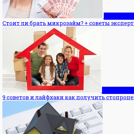
Кредиты 
Стоит ли брать микрозайм? + советы эксперт
Кредиты и
9 советов и лайфхаки как получить стопроце