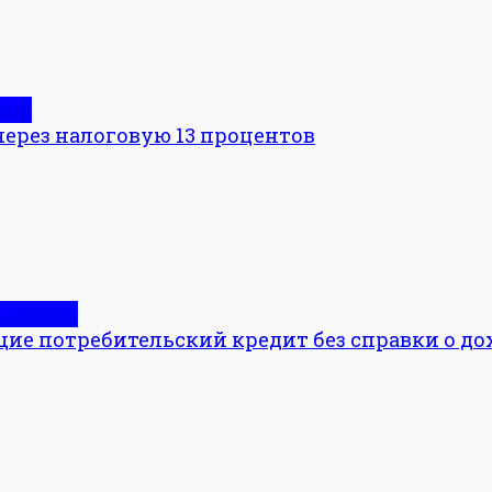
ймы
через налоговую 13 процентов
и займы
щие потребительский кредит без справки о до