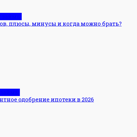
и займы
ов, плюсы, минусы и когда можно брать?
 займы
нтное одобрение ипотеки в 2026