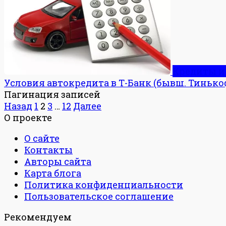
Кредиты и
Условия автокредита в Т-Банк (бывш. Тинько
Пагинация записей
Назад
1
2
3
…
12
Далее
О проекте
О сайте
Контакты
Авторы сайта
Карта блога
Политика конфиденциальности
Пользовательское соглашение
Рекомендуем