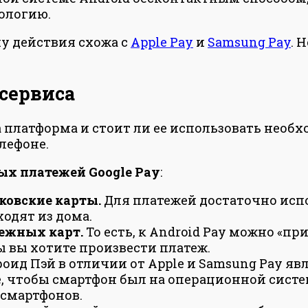
нологию.
у действия схожа с
Apple Pay
и
Samsung Pay
. 
сервиса
а платформа и стоит ли ее использовать необ
лефоне.
ых платежей
Google
Pay
:
ковские карты.
Для платежей достаточно испо
одят из дома.
ежных карт.
То есть, к Android Pay можно «пр
ы вы хотите произвести платеж.
Пэй в отличии от Apple и Samsung Pay явля
ое, чтобы смартфон был на операционной систе
 смартфонов.