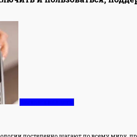
Банковские карты
огии постепенно шагают по всему миру, прих