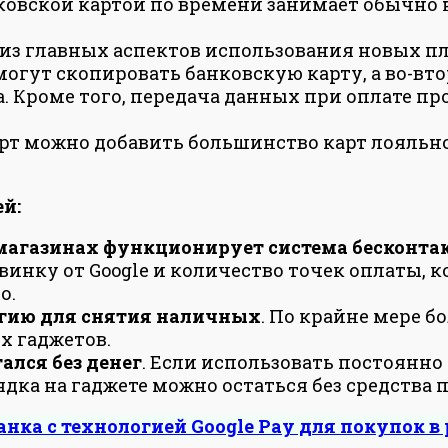
ковской картой по времени занимает обычно 
 из главных аспектов использования новых п
 смогут скопировать банковскую карту, а во-в
а. Кроме того, передача данных при оплате п
рт можно добавить большинство карт лояльно
й:
х магазинах функционирует система бесконт
инку от Google и количество точек оплаты,
о.
огию для снятия наличных
. По крайне мере 
х гаджетов.
ался без денег
. Если использовать постоянно
ядка на гаджете можно остаться без средства 
нка с технологией Google Pay для покупок в