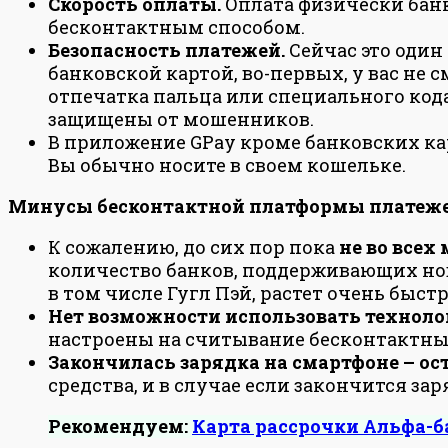
Скорость оплаты.
Оплата физически бан
бесконтактным способом.
Безопасность платежей.
Сейчас это один
банковской картой, во-первых, у вас не
отпечатка пальца или специального код
защищены от мошенников.
В приложение GPay кроме банковских ка
Вы обычно носите в своем кошельке.
Минусы бесконтактной платформы платеже
К сожалению, до сих пор пока
не во все
количество банков, поддерживающих нов
в том числе Гугл Пэй, растет очень быстр
Нет возможности использовать технол
настроены на считывание бесконтактны
Закончилась зарядка на смартфоне – ост
средства, и в случае если закончится зар
Рекомендуем:
Карта рассрочки Альфа-ба