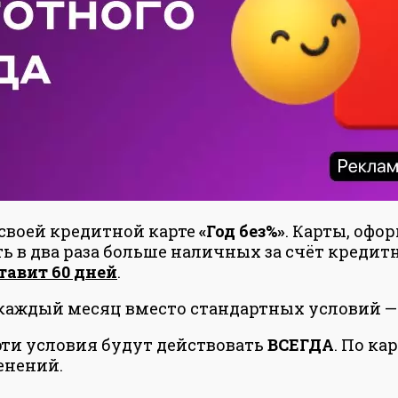
 своей кредитной карте
«Год без%»
. Карты, офо
ь в два раза больше наличных за счёт кредит
тавит 60 дней
.
 каждый месяц вместо стандартных условий — 
эти условия будут действовать
ВСЕГДА
. По к
енений.