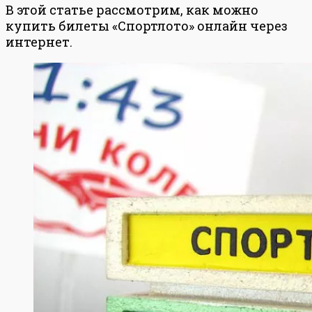
В этой статье рассмотрим, как можно
купить билеты «Спортлото» онлайн через
интернет.