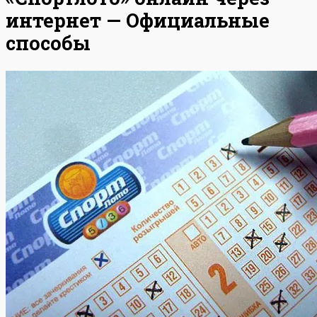
интернет — Официальные
способы