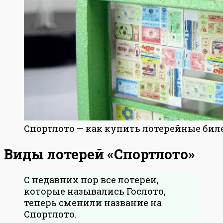
Спортлото — как купить лотерейные бил
Виды лотерей «Спортлото»
С недавних пор все лотереи,
которые назывались Гослото,
теперь сменили название на
Спортлото.